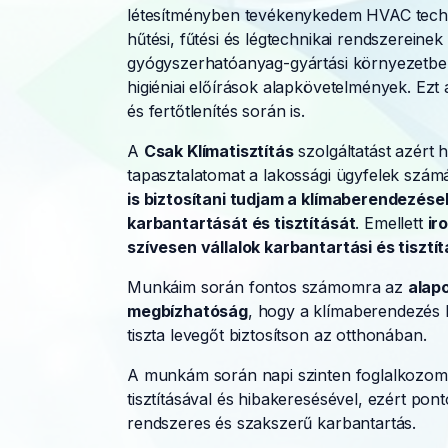
létesítményben tevékenykedem HVAC techni
hűtési, fűtési és légtechnikai rendszereinek
g
yógyszerhatóanyag-gyártási környezetben, 
higiéniai előírások alapkövetelmények. Ezt 
és fertőtlenítés során is.
A
Csak Klímatisztítás
szolgáltatást azért 
tapasztalatomat a lakossági ügyfelek szám
is biztosítani tudjam a klímaberendezése
karbantartását és tisztítását
. Emellett
ir
szívesen vállalok karbantartási és tisztí
Munkáim során fontos számomra az
alap
megbízhatóság
, hogy a klímaberendezés
tiszta levegőt biztosítson az otthonában.
A munkám során napi szinten foglalkozom
tisztításával és hibakeresésével, ezért po
rendszeres és szakszerű karbantartás.