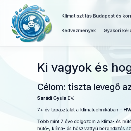
Klímatisztítás Budapest ès kö
Kedvezmények
Gyakori kér
Ki vagyok és ho
Célom: tiszta levegő 
Sarádi Gyula
EV.
7+ év tapasztalat a klímatechnikában –
HV
Több mint 7 éve dolgozom a klíma- és hűt
hűtő-, klíma- és hőszivattyú berendezés sze