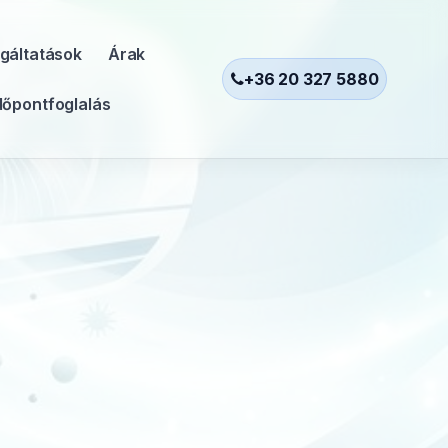
gáltatások
Árak
+36 20 327 5880
dőpontfoglalás