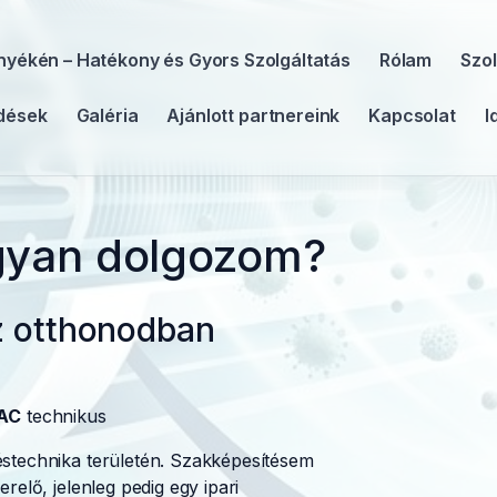
rnyékén – Hatékony és Gyors Szolgáltatás
Rólam
Szol
dések
Galéria
Ajánlott partnereink
Kapcsolat
I
gyan dolgozom?
az otthonodban
AC
technikus
éstechnika területén. Szakképesítésem
relő, jelenleg pedig egy ipari