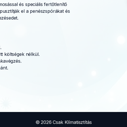
sással és speciális fertőtlenítő
usztítják el a penészspórákat és
ezésedet.
.
tt költségek nélkül.
nkavégzés.
ánt.
© 2026 Csak Klímatisztítás