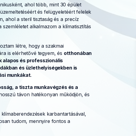
kusként, ahol több, mint 30 épület
 üzemeltetéséért és felügyeletéért felelek
ahol a steril tisztaság és a precíz
a szemléletet alkalmazom a klímatisztítás
hoztam létre, hogy a szakmai
ára is elérhetővé tegyem, és
otthonában
k alapos és professzionális
odákban és üzlethelyiségekben is
tási munkákat
.
osság, a tiszta munkavégzés és a
 hosszú távon hatékonyan működjön, és
 klímaberendezések karbantartásával,
ntosan tudom, mennyire fontos a